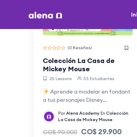
In
-66%
Off
(0 Reseñas)
Colección La Casa de
Mickey Mouse
25 Lessons
33 Estudiantes
Aprende a modelar en fondant
a tus personajes Disney…
Por
Alena Academy
En
Colección
La Casa de Mickey Mouse
CO$
29.900
CO$
90.000