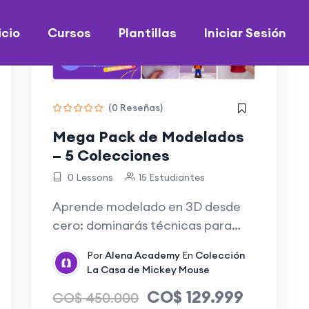
icio
Cursos
Plantillas
Iniciar Sesión
-71%
Off
(0 Reseñas)
Mega Pack de Modelados
– 5 Colecciones
0 Lessons
15 Estudiantes
Aprende modelado en 3D desde
cero: dominarás técnicas para
crear…
Por
Alena Academy
En
Colección
La Casa de Mickey Mouse
CO$
129.999
CO$
450.000