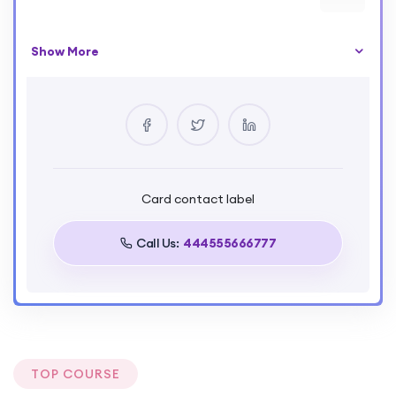
Show More
Your Instructor
Alena Academy
0 Courses
40 Reviews
0 Students
Card contact label
Call Us:
444555666777
TOP COURSE