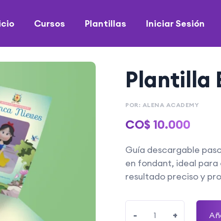
icio
Cursos
Plantillas
Iniciar Sesión
Plantilla
POR: ALENA ACADEMY
CO$
10.000
Guía descargable paso
en fondant, ideal para
resultado preciso y pro
-
+
Aña