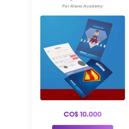
Por Alena Academy
CO$
10.000